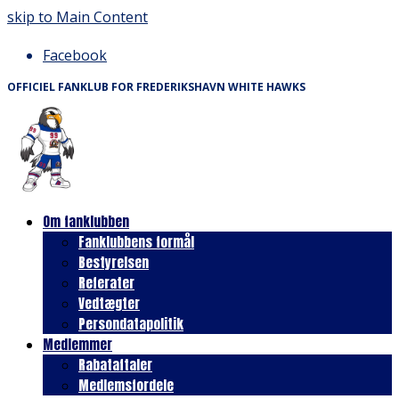
skip to Main Content
Facebook
OFFICIEL FANKLUB FOR FREDERIKSHAVN WHITE HAWKS
Om fanklubben
Fanklubbens formål
Bestyrelsen
Referater
Vedtægter
Persondatapolitik
Medlemmer
Rabataftaler
Medlemsfordele