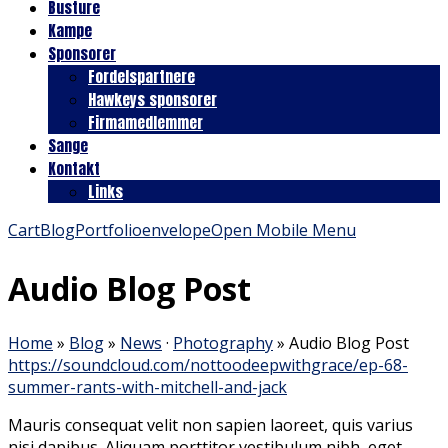
Busture
Kampe
Sponsorer
Fordelspartnere
Hawkeys sponsorer
Firmamedlemmer
Sange
Kontakt
Links
Cart
Blog
Portfolio
envelope
Open Mobile Menu
Audio Blog Post
Home
»
Blog
»
News
·
Photography
»
Audio Blog Post
https://soundcloud.com/nottoodeepwithgrace/ep-68-
summer-rants-with-mitchell-and-jack
Mauris consequat velit non sapien laoreet, quis varius
nisi dapibus. Aliquam porttitor vestibulum nibh, eget