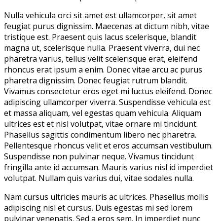
Nulla vehicula orci sit amet est ullamcorper, sit amet
feugiat purus dignissim. Maecenas at dictum nibh, vitae
tristique est. Praesent quis lacus scelerisque, blandit
magna ut, scelerisque nulla. Praesent viverra, dui nec
pharetra varius, tellus velit scelerisque erat, eleifend
rhoncus erat ipsum a enim. Donec vitae arcu ac purus
pharetra dignissim. Donec feugiat rutrum blandit.
Vivamus consectetur eros eget mi luctus eleifend. Donec
adipiscing ullamcorper viverra. Suspendisse vehicula est
et massa aliquam, vel egestas quam vehicula. Aliquam
ultrices est et nisl volutpat, vitae ornare mi tincidunt.
Phasellus sagittis condimentum libero nec pharetra.
Pellentesque rhoncus velit et eros accumsan vestibulum.
Suspendisse non pulvinar neque. Vivamus tincidunt
fringilla ante id accumsan. Mauris varius nisl id imperdiet
volutpat. Nullam quis varius dui, vitae sodales nulla.
Nam cursus ultricies mauris ac ultrices. Phasellus mollis
adipiscing nisl et cursus. Duis egestas mi sed lorem
pulvinar venenatis. Sed a eros sem. In imperdiet nunc