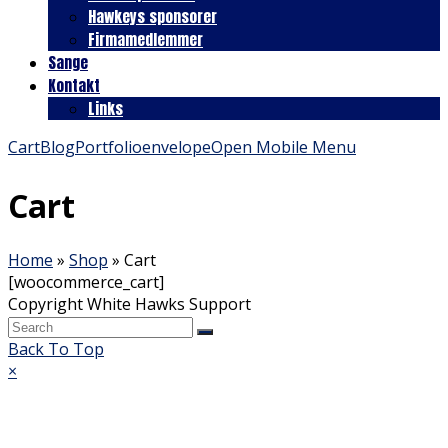
Hawkeys sponsorer
Firmamedlemmer
Sange
Kontakt
Links
Cart
Blog
Portfolio
envelope
Open Mobile Menu
Cart
Home
»
Shop
»
Cart
[woocommerce_cart]
Copyright White Hawks Support
Back To Top
×