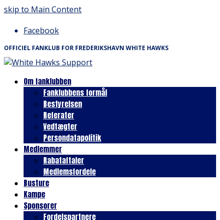
skip to Main Content
Facebook
OFFICIEL FANKLUB FOR FREDERIKSHAVN WHITE HAWKS
Om fanklubben
Fanklubbens formål
Bestyrelsen
Referater
Vedtægter
Persondatapolitik
Medlemmer
Rabataftaler
Medlemsfordele
Busture
Kampe
Sponsorer
Fordelspartnere