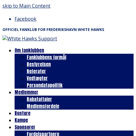
skip to Main Content
Facebook
OFFICIEL FANKLUB FOR FREDERIKSHAVN WHITE HAWKS
Om fanklubben
Fanklubbens formål
Bestyrelsen
Referater
Vedtægter
Persondatapolitik
Medlemmer
Rabataftaler
Medlemsfordele
Busture
Kampe
Sponsorer
Fordelspartnere