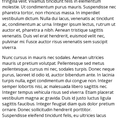
fringilla velit. Vivamus tincidunt felis in elementum
molestie. Ut condimentum purus mauris. Suspendisse nec
pharetra tortor, non rhoncus massa. In imperdiet
vestibulum dictum. Nulla dui lacus, venenatis ac tincidunt
ac, condimentum ac urna. Integer ipsum lectus, rutrum ut
auctor et, pharetra a nibh. Aenean tristique sagittis
venenatis. Duis vel erat hendrerit, euismod velit nec,
pulvinar mi. Fusce auctor risus venenatis sem suscipit
viverra.
Nunc cursus in mauris nec sodales. Aenean ultricies
mauris ut pretium volutpat. Pellentesque sed metus
pellentesque, cursus mi nec, sodales turpis. Donec neque
purus, laoreet id odio id, auctor bibendum ante. In lacinia
turpis nulla, eget condimentum dui congue non. Integer
semper lobortis nisi, ac malesuada libero sagittis nec.
Integer tempus vehicula risus sed viverra. Etiam placerat
vestibulum magna ac gravida. Duis id justo luctus ligula
sagittis faucibus. Integer feugiat diam quis dolor pretium
ornare. Donec sollicitudin hendrerit porttitor.
Suspendisse eleifend tincidunt felis, eu ultricies lacus