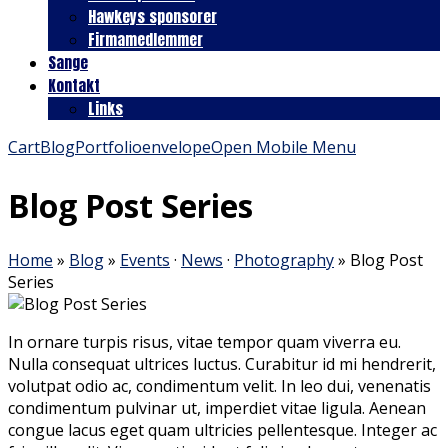
Hawkeys sponsorer
Firmamedlemmer
Sange
Kontakt
Links
Cart
Blog
Portfolio
envelope
Open Mobile Menu
Blog Post Series
Home
»
Blog
»
Events
·
News
·
Photography
»
Blog Post
Series
In ornare turpis risus, vitae tempor quam viverra eu.
Nulla consequat ultrices luctus. Curabitur id mi hendrerit,
volutpat odio ac, condimentum velit. In leo dui, venenatis
condimentum pulvinar ut, imperdiet vitae ligula. Aenean
congue lacus eget quam ultricies pellentesque. Integer ac