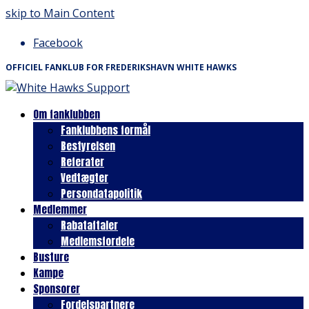
skip to Main Content
Facebook
OFFICIEL FANKLUB FOR FREDERIKSHAVN WHITE HAWKS
Om fanklubben
Fanklubbens formål
Bestyrelsen
Referater
Vedtægter
Persondatapolitik
Medlemmer
Rabataftaler
Medlemsfordele
Busture
Kampe
Sponsorer
Fordelspartnere