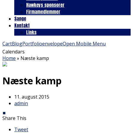
Hawkeys sponsorer
Firmamedlemmer
Sange
Kontakt
Links
Cart
Blog
Portfolio
envelope
Open Mobile Menu
Calendars
Home
»
Næste kamp
Næste kamp
11. august 2015
admin
Share This
Tweet