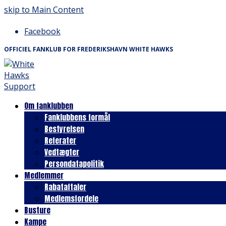
skip to Main Content
Facebook
OFFICIEL FANKLUB FOR FREDERIKSHAVN WHITE HAWKS
Om fanklubben
Fanklubbens formål
Bestyrelsen
Referater
Vedtægter
Persondatapolitik
Medlemmer
Rabataftaler
Medlemsfordele
Busture
Kampe