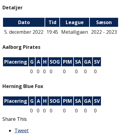
Detaljer
Dato
Tid
League
Sæson
5. december 2022
19:45
Metalligaen
2022 - 2023
Aalborg Pirates
Placering
G
A
H
SOG
PIM
SA
GA
SV
0
0
0
0
0
0
0
0
Herning Blue Fox
Placering
G
A
H
SOG
PIM
SA
GA
SV
0
0
0
0
0
0
0
0
Share This
Tweet