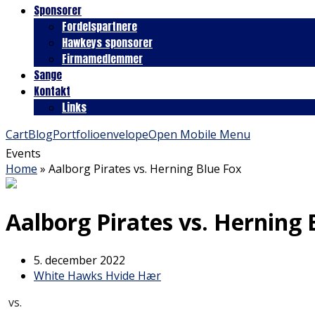
Sponsorer
Fordelspartnere
Hawkeys sponsorer
Firmamedlemmer
Sange
Kontakt
Links
Cart
Blog
Portfolio
envelope
Open Mobile Menu
Events
Home
»
Aalborg Pirates vs. Herning Blue Fox
Aalborg Pirates vs. Herning 
5. december 2022
White Hawks Hvide Hær
vs.