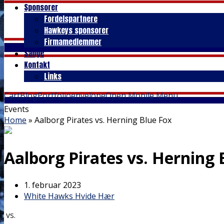
Sponsorer
Fordelspartnere
Hawkeys sponsorer
Firmamedlemmer
Sange
Kontakt
Links
Cart
Blog
Portfolio
envelope
Open Mobile Menu
Events
Home
»
Aalborg Pirates vs. Herning Blue Fox
Aalborg Pirates vs. Herning 
1. februar 2023
White Hawks Hvide Hær
vs.