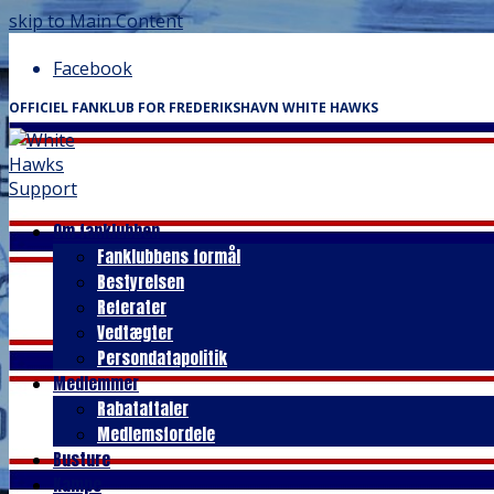
skip to Main Content
Facebook
OFFICIEL FANKLUB FOR FREDERIKSHAVN WHITE HAWKS
Om fanklubben
Fanklubbens formål
Bestyrelsen
Referater
Vedtægter
Persondatapolitik
Medlemmer
Rabataftaler
Medlemsfordele
Busture
Kampe