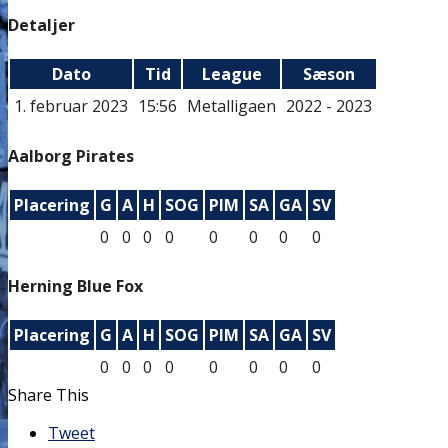
Detaljer
Dato
Tid
League
Sæson
1. februar 2023
15:56
Metalligaen
2022 - 2023
Aalborg Pirates
Placering
G
A
H
SOG
PIM
SA
GA
SV
0
0
0
0
0
0
0
0
Herning Blue Fox
Placering
G
A
H
SOG
PIM
SA
GA
SV
0
0
0
0
0
0
0
0
Share This
Tweet