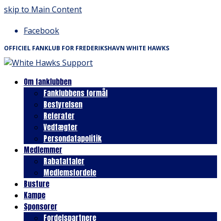
skip to Main Content
Facebook
OFFICIEL FANKLUB FOR FREDERIKSHAVN WHITE HAWKS
Om fanklubben
Fanklubbens formål
Bestyrelsen
Referater
Vedtægter
Persondatapolitik
Medlemmer
Rabataftaler
Medlemsfordele
Busture
Kampe
Sponsorer
Fordelspartnere