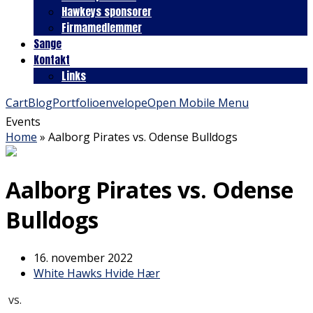
Hawkeys sponsorer
Firmamedlemmer
Sange
Kontakt
Links
Cart
Blog
Portfolio
envelope
Open Mobile Menu
Events
Home
»
Aalborg Pirates vs. Odense Bulldogs
Aalborg Pirates vs. Odense
Bulldogs
16. november 2022
White Hawks Hvide Hær
vs.