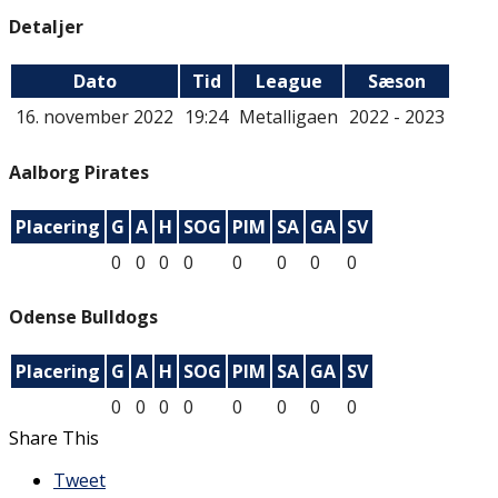
Detaljer
Dato
Tid
League
Sæson
16. november 2022
19:24
Metalligaen
2022 - 2023
Aalborg Pirates
Placering
G
A
H
SOG
PIM
SA
GA
SV
0
0
0
0
0
0
0
0
Odense Bulldogs
Placering
G
A
H
SOG
PIM
SA
GA
SV
0
0
0
0
0
0
0
0
Share This
Tweet