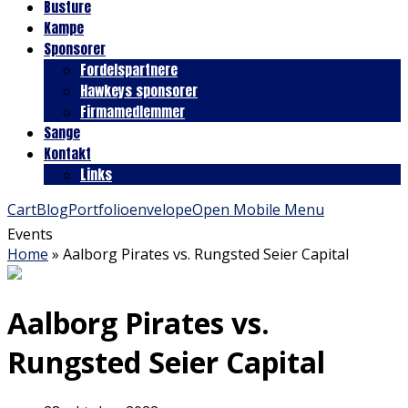
Busture
Kampe
Sponsorer
Fordelspartnere
Hawkeys sponsorer
Firmamedlemmer
Sange
Kontakt
Links
Cart
Blog
Portfolio
envelope
Open Mobile Menu
Events
Home
»
Aalborg Pirates vs. Rungsted Seier Capital
Aalborg Pirates vs.
Rungsted Seier Capital