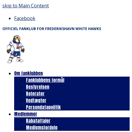
skip to Main Content
Facebook
OFFICIEL FANKLUB FOR FREDERIKSHAVN WHITE HAWKS
Om fanklubben
Fanklubbens formål
Bestyrelsen
Referater
Vedtægter
Persondatapolitik
Medlemmer
Rabataftaler
Medlemsfordele