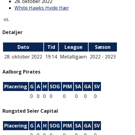
28. oktober 2022
White Hawks Hvide Hær
vs.
Detaljer
Dato
Tid
League
Sæson
28. oktober 2022
19:14
Metalligaen
2022 - 2023
Aalborg Pirates
Placering
G
A
H
SOG
PIM
SA
GA
SV
0
0
0
0
0
0
0
0
Rungsted Seier Capital
Placering
G
A
H
SOG
PIM
SA
GA
SV