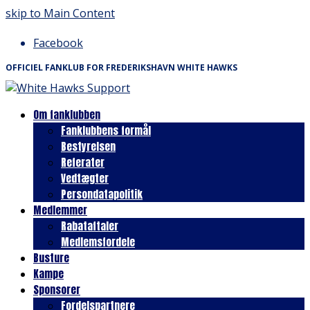
skip to Main Content
Facebook
OFFICIEL FANKLUB FOR FREDERIKSHAVN WHITE HAWKS
Om fanklubben
Fanklubbens formål
Bestyrelsen
Referater
Vedtægter
Persondatapolitik
Medlemmer
Rabataftaler
Medlemsfordele
Busture
Kampe
Sponsorer
Fordelspartnere