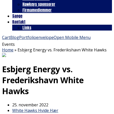
Hawkeys sponsorer
Firmamedlemmer
Sange
Kontakt
Links
Cart
Blog
Portfolio
envelope
Open Mobile Menu
Events
Home
»
Esbjerg Energy vs. Frederikshavn White Hawks
Esbjerg Energy vs.
Frederikshavn White
Hawks
25. november 2022
White Hawks Hvide Hær