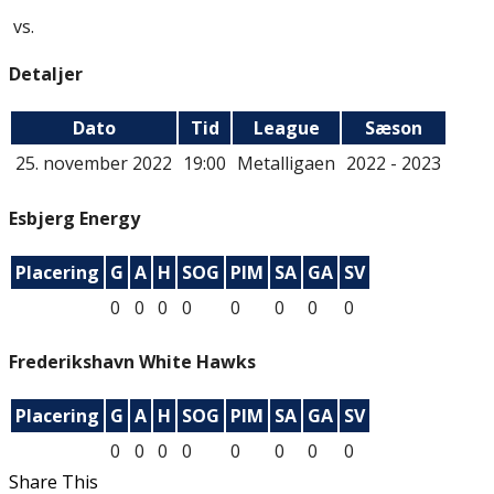
vs.
Detaljer
Dato
Tid
League
Sæson
25. november 2022
19:00
Metalligaen
2022 - 2023
Esbjerg Energy
Placering
G
A
H
SOG
PIM
SA
GA
SV
0
0
0
0
0
0
0
0
Frederikshavn White Hawks
Placering
G
A
H
SOG
PIM
SA
GA
SV
0
0
0
0
0
0
0
0
Share This