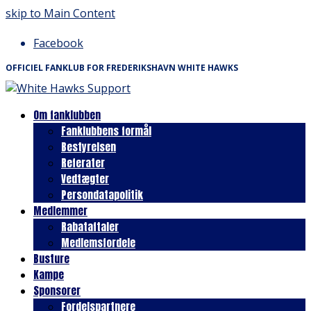
skip to Main Content
Facebook
OFFICIEL FANKLUB FOR FREDERIKSHAVN WHITE HAWKS
Om fanklubben
Fanklubbens formål
Bestyrelsen
Referater
Vedtægter
Persondatapolitik
Medlemmer
Rabataftaler
Medlemsfordele
Busture
Kampe
Sponsorer
Fordelspartnere