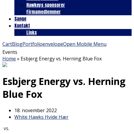
Hawkeys sponsorer
Firmamedlemmer
Sange
Kontakt
Links
Cart
Blog
Portfolio
envelope
Open Mobile Menu
Events
Home
»
Esbjerg Energy vs. Herning Blue Fox
Esbjerg Energy vs. Herning
Blue Fox
18. november 2022
White Hawks Hvide Hær
vs.