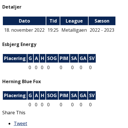
Detaljer
Dato
Tid
League
Sæson
18. november 2022
19:25
Metalligaen
2022 - 2023
Esbjerg Energy
Placering
G
A
H
SOG
PIM
SA
GA
SV
0
0
0
0
0
0
0
0
Herning Blue Fox
Placering
G
A
H
SOG
PIM
SA
GA
SV
0
0
0
0
0
0
0
0
Share This
Tweet