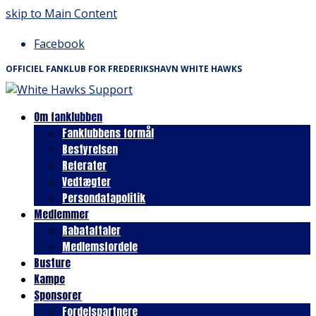
skip to Main Content
Facebook
OFFICIEL FANKLUB FOR FREDERIKSHAVN WHITE HAWKS
Om fanklubben
Fanklubbens formål
Bestyrelsen
Referater
Vedtægter
Persondatapolitik
Medlemmer
Rabataftaler
Medlemsfordele
Busture
Kampe
Sponsorer
Fordelspartnere