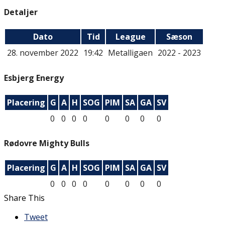
Detaljer
Dato
Tid
League
Sæson
28. november 2022
19:42
Metalligaen
2022 - 2023
Esbjerg Energy
Placering
G
A
H
SOG
PIM
SA
GA
SV
0
0
0
0
0
0
0
0
Rødovre Mighty Bulls
Placering
G
A
H
SOG
PIM
SA
GA
SV
0
0
0
0
0
0
0
0
Share This
Tweet