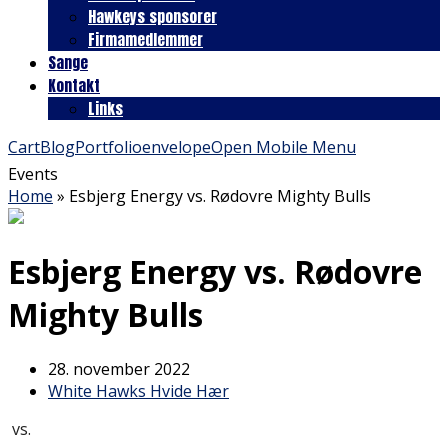
Hawkeys sponsorer
Firmamedlemmer
Sange
Kontakt
Links
Cart
Blog
Portfolio
envelope
Open Mobile Menu
Events
Home
»
Esbjerg Energy vs. Rødovre Mighty Bulls
Esbjerg Energy vs. Rødovre
Mighty Bulls
28. november 2022
White Hawks Hvide Hær
vs.