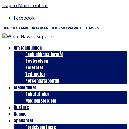
skip to Main Content
Facebook
OFFICIEL FANKLUB FOR FREDERIKSHAVN WHITE HAWKS
Om fanklubben
Fanklubbens formål
Bestyrelsen
Referater
Vedtægter
Persondatapolitik
Medlemmer
Rabataftaler
Medlemsfordele
Busture
Kampe
Sponsorer
Fordelspartnere