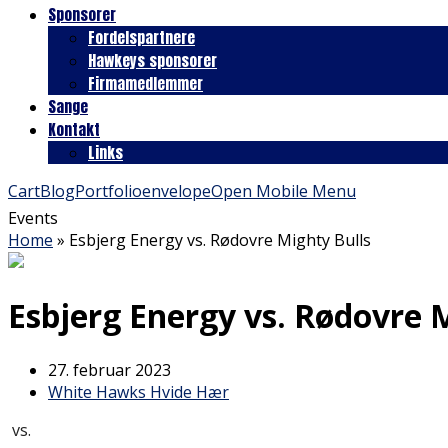
Sponsorer
Fordelspartnere
Hawkeys sponsorer
Firmamedlemmer
Sange
Kontakt
Links
Cart
Blog
Portfolio
envelope
Open Mobile Menu
Events
Home
»
Esbjerg Energy vs. Rødovre Mighty Bulls
Esbjerg Energy vs. Rødovre 
27. februar 2023
White Hawks Hvide Hær
vs.