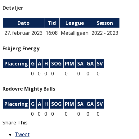
Detaljer
Dato
Tid
League
Sæson
27. februar 2023
16:08
Metalligaen
2022 - 2023
Esbjerg Energy
Placering
G
A
H
SOG
PIM
SA
GA
SV
0
0
0
0
0
0
0
0
Rødovre Mighty Bulls
Placering
G
A
H
SOG
PIM
SA
GA
SV
0
0
0
0
0
0
0
0
Share This
Tweet