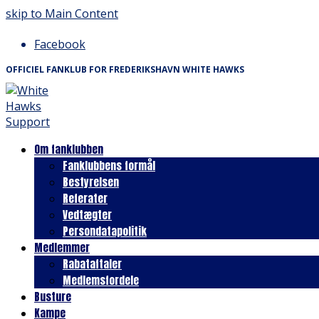
skip to Main Content
Facebook
OFFICIEL FANKLUB FOR FREDERIKSHAVN WHITE HAWKS
Om fanklubben
Fanklubbens formål
Bestyrelsen
Referater
Vedtægter
Persondatapolitik
Medlemmer
Rabataftaler
Medlemsfordele
Busture
Kampe