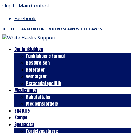
skip to Main Content
Facebook
OFFICIEL FANKLUB FOR FREDERIKSHAVN WHITE HAWKS
Om fanklubben
Fanklubbens formål
Bestyrelsen
Referater
Vedtægter
Persondatapolitik
Medlemmer
Rabataftaler
Medlemsfordele
Busture
Kampe
Sponsorer
Fordelspartnere