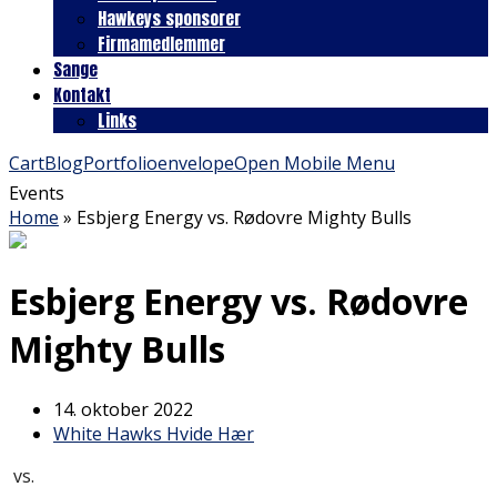
Hawkeys sponsorer
Firmamedlemmer
Sange
Kontakt
Links
Cart
Blog
Portfolio
envelope
Open Mobile Menu
Events
Home
»
Esbjerg Energy vs. Rødovre Mighty Bulls
Esbjerg Energy vs. Rødovre
Mighty Bulls
14. oktober 2022
White Hawks Hvide Hær
vs.