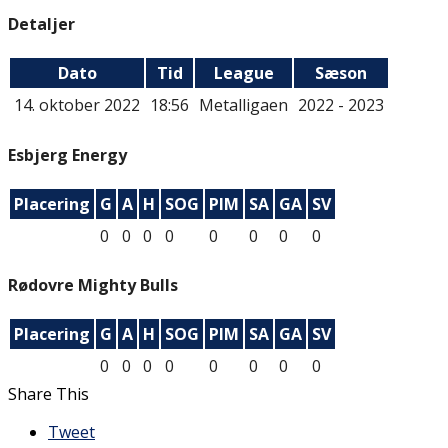
Detaljer
Dato
Tid
League
Sæson
14. oktober 2022
18:56
Metalligaen
2022 - 2023
Esbjerg Energy
Placering
G
A
H
SOG
PIM
SA
GA
SV
0
0
0
0
0
0
0
0
Rødovre Mighty Bulls
Placering
G
A
H
SOG
PIM
SA
GA
SV
0
0
0
0
0
0
0
0
Share This
Tweet