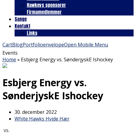
Hawkeys sponsorer
Firmamedlemmer
Sange
Kontakt
Links
Cart
Blog
Portfolio
envelope
Open Mobile Menu
Events
Home
»
Esbjerg Energy vs. SønderjyskE Ishockey
Esbjerg Energy vs.
SønderjyskE Ishockey
30. december 2022
White Hawks Hvide Hær
vs.