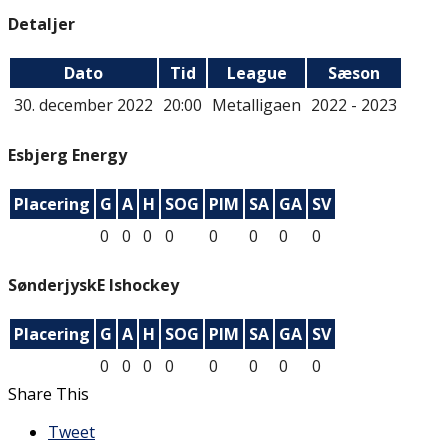
Detaljer
Dato
Tid
League
Sæson
30. december 2022
20:00
Metalligaen
2022 - 2023
Esbjerg Energy
Placering
G
A
H
SOG
PIM
SA
GA
SV
0
0
0
0
0
0
0
0
SønderjyskE Ishockey
Placering
G
A
H
SOG
PIM
SA
GA
SV
0
0
0
0
0
0
0
0
Share This
Tweet