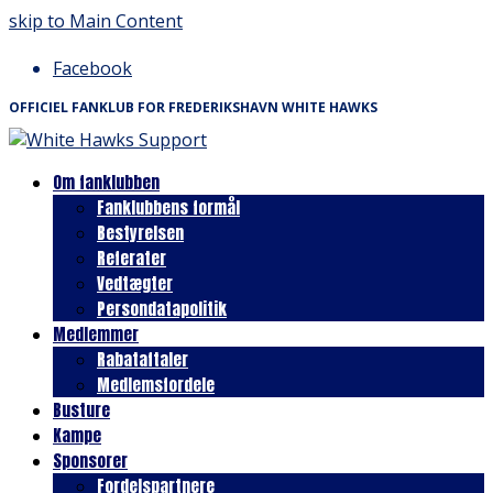
skip to Main Content
Facebook
OFFICIEL FANKLUB FOR FREDERIKSHAVN WHITE HAWKS
Om fanklubben
Fanklubbens formål
Bestyrelsen
Referater
Vedtægter
Persondatapolitik
Medlemmer
Rabataftaler
Medlemsfordele
Busture
Kampe
Sponsorer
Fordelspartnere