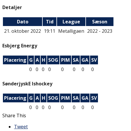
Detaljer
Dato
Tid
League
Sæson
21. oktober 2022
19:11
Metalligaen
2022 - 2023
Esbjerg Energy
Placering
G
A
H
SOG
PIM
SA
GA
SV
0
0
0
0
0
0
0
0
SønderjyskE Ishockey
Placering
G
A
H
SOG
PIM
SA
GA
SV
0
0
0
0
0
0
0
0
Share This
Tweet