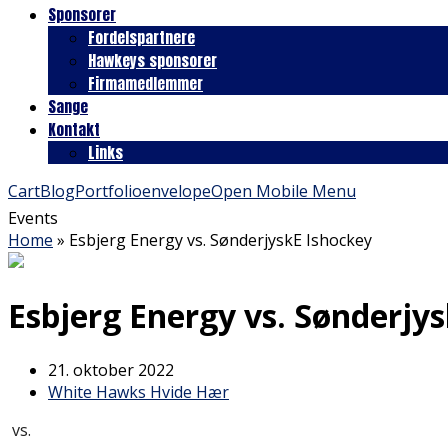
Sponsorer
Fordelspartnere
Hawkeys sponsorer
Firmamedlemmer
Sange
Kontakt
Links
Cart
Blog
Portfolio
envelope
Open Mobile Menu
Events
Home
»
Esbjerg Energy vs. SønderjyskE Ishockey
Esbjerg Energy vs. Sønderjy
21. oktober 2022
White Hawks Hvide Hær
vs.