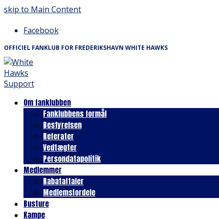
skip to Main Content
Facebook
OFFICIEL FANKLUB FOR FREDERIKSHAVN WHITE HAWKS
Om fanklubben
Fanklubbens formål
Bestyrelsen
Referater
Vedtægter
Persondatapolitik
Medlemmer
Rabataftaler
Medlemsfordele
Busture
Kampe