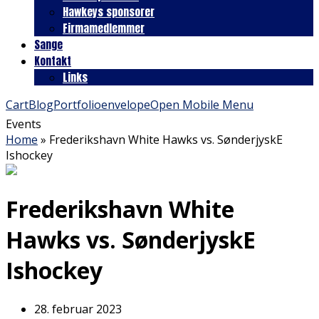
Hawkeys sponsorer
Firmamedlemmer
Sange
Kontakt
Links
Cart
Blog
Portfolio
envelope
Open Mobile Menu
Events
Home
»
Frederikshavn White Hawks vs. SønderjyskE
Ishockey
Frederikshavn White
Hawks vs. SønderjyskE
Ishockey
28. februar 2023