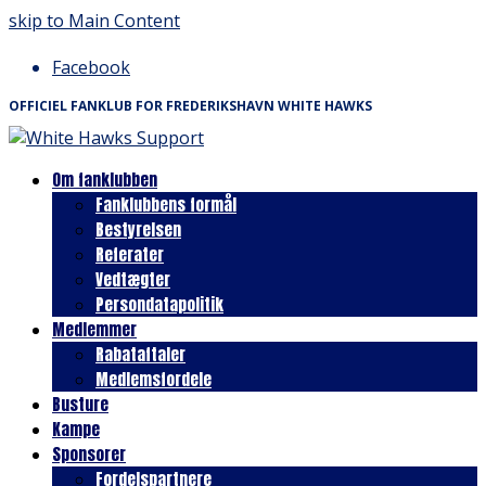
skip to Main Content
Facebook
OFFICIEL FANKLUB FOR FREDERIKSHAVN WHITE HAWKS
Om fanklubben
Fanklubbens formål
Bestyrelsen
Referater
Vedtægter
Persondatapolitik
Medlemmer
Rabataftaler
Medlemsfordele
Busture
Kampe
Sponsorer
Fordelspartnere