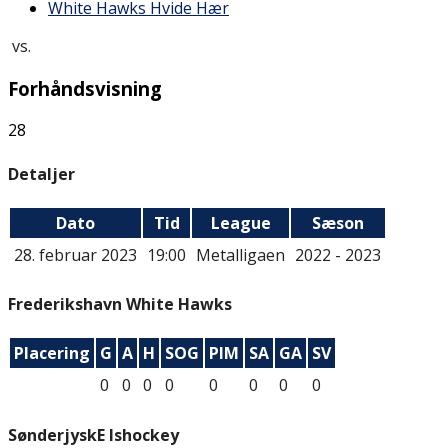
White Hawks Hvide Hær
vs.
Forhåndsvisning
28
Detaljer
Dato
Tid
League
Sæson
28. februar 2023
19:00
Metalligaen
2022 - 2023
Frederikshavn White Hawks
Placering
G
A
H
SOG
PIM
SA
GA
SV
0
0
0
0
0
0
0
0
SønderjyskE Ishockey