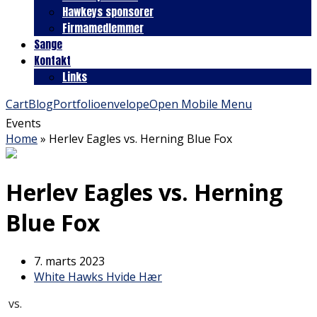
Hawkeys sponsorer
Firmamedlemmer
Sange
Kontakt
Links
Cart
Blog
Portfolio
envelope
Open Mobile Menu
Events
Home
»
Herlev Eagles vs. Herning Blue Fox
Herlev Eagles vs. Herning
Blue Fox
7. marts 2023
White Hawks Hvide Hær
vs.