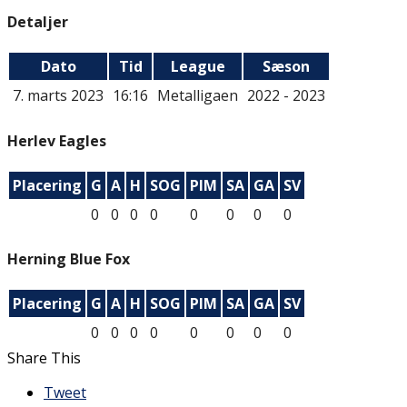
Detaljer
Dato
Tid
League
Sæson
7. marts 2023
16:16
Metalligaen
2022 - 2023
Herlev Eagles
Placering
G
A
H
SOG
PIM
SA
GA
SV
0
0
0
0
0
0
0
0
Herning Blue Fox
Placering
G
A
H
SOG
PIM
SA
GA
SV
0
0
0
0
0
0
0
0
Share This
Tweet