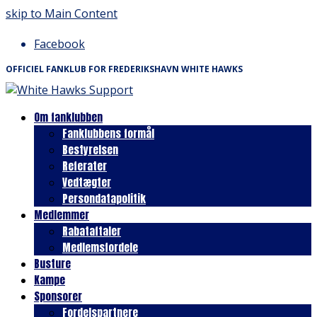
skip to Main Content
Facebook
OFFICIEL FANKLUB FOR FREDERIKSHAVN WHITE HAWKS
Om fanklubben
Fanklubbens formål
Bestyrelsen
Referater
Vedtægter
Persondatapolitik
Medlemmer
Rabataftaler
Medlemsfordele
Busture
Kampe
Sponsorer
Fordelspartnere