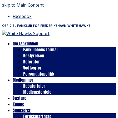
skip to Main Content
Facebook
OFFICIEL FANKLUB FOR FREDERIKSHAVN WHITE HAWKS
Om fanklubben
Fanklubbens formål
Bestyrelsen
Referater
Vedtægter
Persondatapolitik
Medlemmer
Rabataftaler
Medlemsfordele
Busture
Kampe
Sponsorer
Fordelspartnere