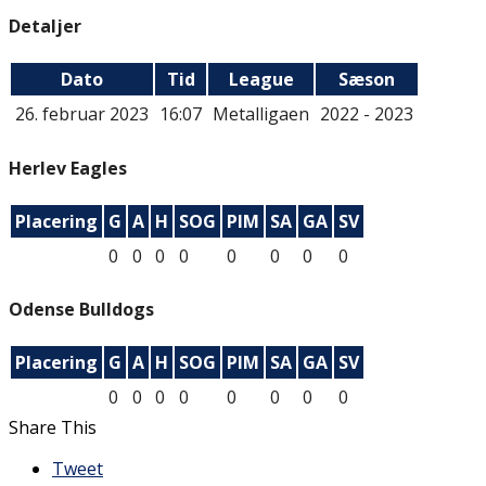
Detaljer
Dato
Tid
League
Sæson
26. februar 2023
16:07
Metalligaen
2022 - 2023
Herlev Eagles
Placering
G
A
H
SOG
PIM
SA
GA
SV
0
0
0
0
0
0
0
0
Odense Bulldogs
Placering
G
A
H
SOG
PIM
SA
GA
SV
0
0
0
0
0
0
0
0
Share This
Tweet