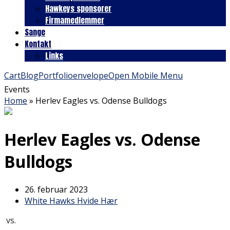
Hawkeys sponsorer
Firmamedlemmer
Sange
Kontakt
Links
Cart
Blog
Portfolio
envelope
Open Mobile Menu
Events
Home
»
Herlev Eagles vs. Odense Bulldogs
Herlev Eagles vs. Odense
Bulldogs
26. februar 2023
White Hawks Hvide Hær
vs.