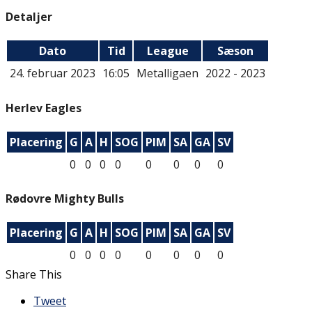
Detaljer
Dato
Tid
League
Sæson
24. februar 2023
16:05
Metalligaen
2022 - 2023
Herlev Eagles
Placering
G
A
H
SOG
PIM
SA
GA
SV
0
0
0
0
0
0
0
0
Rødovre Mighty Bulls
Placering
G
A
H
SOG
PIM
SA
GA
SV
0
0
0
0
0
0
0
0
Share This
Tweet