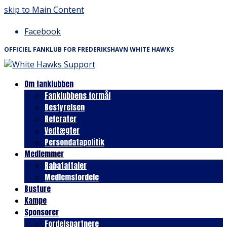
skip to Main Content
Facebook
OFFICIEL FANKLUB FOR FREDERIKSHAVN WHITE HAWKS
Om fanklubben
Fanklubbens formål
Bestyrelsen
Referater
Vedtægter
Persondatapolitik
Medlemmer
Rabataftaler
Medlemsfordele
Busture
Kampe
Sponsorer
Fordelspartnere