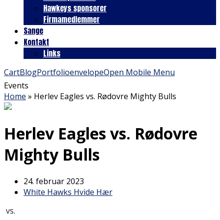
Hawkeys sponsorer
Firmamedlemmer
Sange
Kontakt
Links
Cart
Blog
Portfolio
envelope
Open Mobile Menu
Events
Home
»
Herlev Eagles vs. Rødovre Mighty Bulls
Herlev Eagles vs. Rødovre
Mighty Bulls
24. februar 2023
White Hawks Hvide Hær
vs.