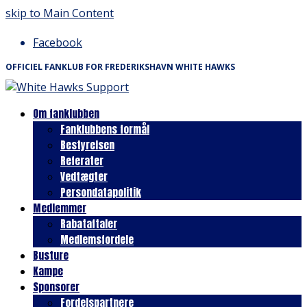
skip to Main Content
Facebook
OFFICIEL FANKLUB FOR FREDERIKSHAVN WHITE HAWKS
Om fanklubben
Fanklubbens formål
Bestyrelsen
Referater
Vedtægter
Persondatapolitik
Medlemmer
Rabataftaler
Medlemsfordele
Busture
Kampe
Sponsorer
Fordelspartnere