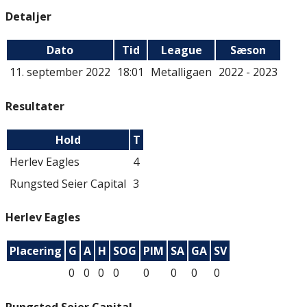
Detaljer
Dato
Tid
League
Sæson
11. september 2022
18:01
Metalligaen
2022 - 2023
Resultater
Hold
T
Herlev Eagles
4
Rungsted Seier Capital
3
Herlev Eagles
Placering
G
A
H
SOG
PIM
SA
GA
SV
0
0
0
0
0
0
0
0
Rungsted Seier Capital