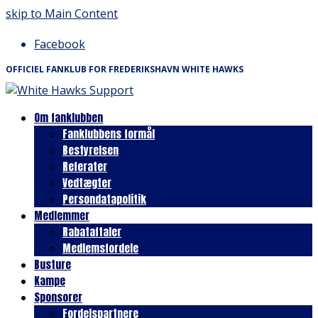
skip to Main Content
Facebook
OFFICIEL FANKLUB FOR FREDERIKSHAVN WHITE HAWKS
Om fanklubben
Fanklubbens formål
Bestyrelsen
Referater
Vedtægter
Persondatapolitik
Medlemmer
Rabataftaler
Medlemsfordele
Busture
Kampe
Sponsorer
Fordelspartnere