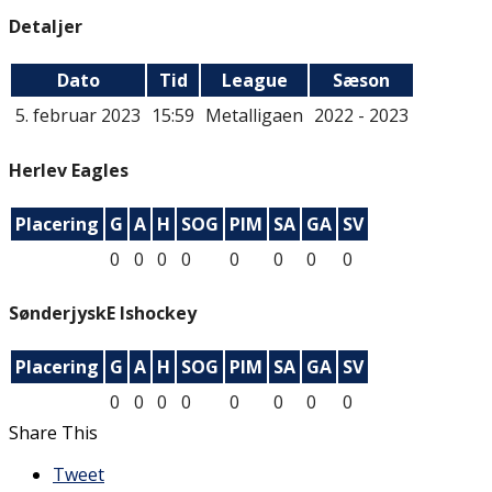
Detaljer
Dato
Tid
League
Sæson
5. februar 2023
15:59
Metalligaen
2022 - 2023
Herlev Eagles
Placering
G
A
H
SOG
PIM
SA
GA
SV
0
0
0
0
0
0
0
0
SønderjyskE Ishockey
Placering
G
A
H
SOG
PIM
SA
GA
SV
0
0
0
0
0
0
0
0
Share This
Tweet