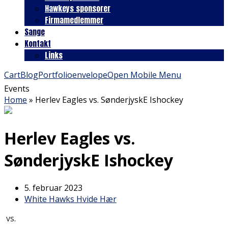
Hawkeys sponsorer
Firmamedlemmer
Sange
Kontakt
Links
Cart
Blog
Portfolio
envelope
Open Mobile Menu
Events
Home
»
Herlev Eagles vs. SønderjyskE Ishockey
Herlev Eagles vs.
SønderjyskE Ishockey
5. februar 2023
White Hawks Hvide Hær
vs.