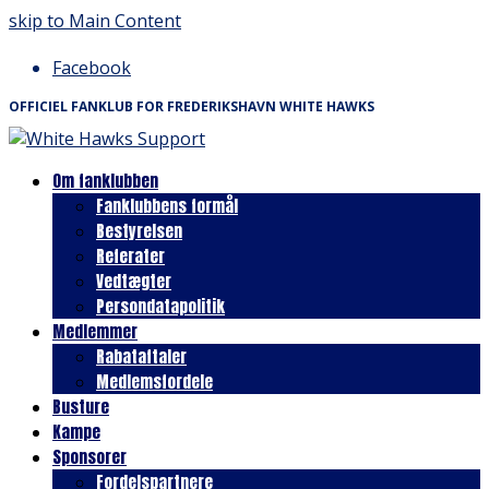
skip to Main Content
Facebook
OFFICIEL FANKLUB FOR FREDERIKSHAVN WHITE HAWKS
Om fanklubben
Fanklubbens formål
Bestyrelsen
Referater
Vedtægter
Persondatapolitik
Medlemmer
Rabataftaler
Medlemsfordele
Busture
Kampe
Sponsorer
Fordelspartnere