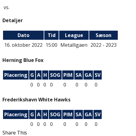
vs.
Detaljer
Dato
Tid
League
Sæson
16. oktober 2022
15:00
Metalligaen
2022 - 2023
Herning Blue Fox
Placering
G
A
H
SOG
PIM
SA
GA
SV
0
0
0
0
0
0
0
0
Frederikshavn White Hawks
Placering
G
A
H
SOG
PIM
SA
GA
SV
0
0
0
0
0
0
0
0
Share This