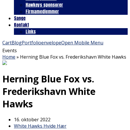
Hawkeys sponsorer
Firmamedlemmer
Sange
Kontakt
Links
Cart
Blog
Portfolio
envelope
Open Mobile Menu
Events
Home
»
Herning Blue Fox vs. Frederikshavn White Hawks
Herning Blue Fox vs.
Frederikshavn White
Hawks
16. oktober 2022
White Hawks Hvide Hær