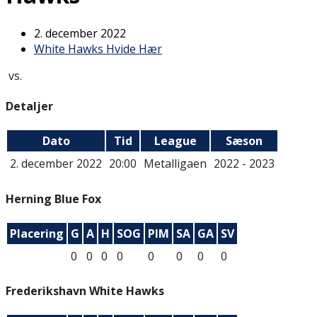
2. december 2022
White Hawks Hvide Hær
vs.
Detaljer
Dato
Tid
League
Sæson
2. december 2022
20:00
Metalligaen
2022 - 2023
Herning Blue Fox
Placering
G
A
H
SOG
PIM
SA
GA
SV
0
0
0
0
0
0
0
0
Frederikshavn White Hawks