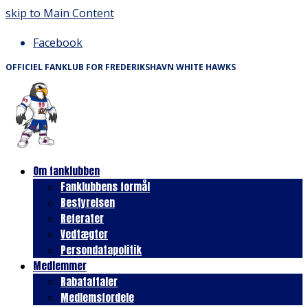
skip to Main Content
Facebook
OFFICIEL FANKLUB FOR FREDERIKSHAVN WHITE HAWKS
Om fanklubben
Fanklubbens formål
Bestyrelsen
Referater
Vedtægter
Persondatapolitik
Medlemmer
Rabataftaler
Medlemsfordele