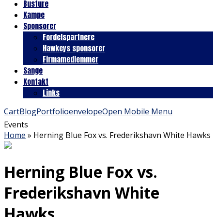
Busture
Kampe
Sponsorer
Fordelspartnere
Hawkeys sponsorer
Firmamedlemmer
Sange
Kontakt
Links
Cart
Blog
Portfolio
envelope
Open Mobile Menu
Events
Home
»
Herning Blue Fox vs. Frederikshavn White Hawks
Herning Blue Fox vs.
Frederikshavn White
Hawks