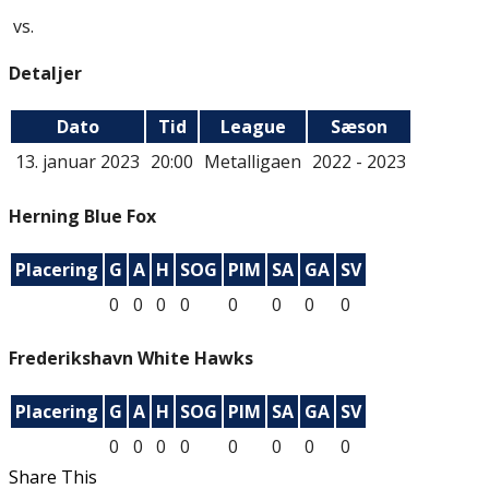
vs.
Detaljer
Dato
Tid
League
Sæson
13. januar 2023
20:00
Metalligaen
2022 - 2023
Herning Blue Fox
Placering
G
A
H
SOG
PIM
SA
GA
SV
0
0
0
0
0
0
0
0
Frederikshavn White Hawks
Placering
G
A
H
SOG
PIM
SA
GA
SV
0
0
0
0
0
0
0
0
Share This