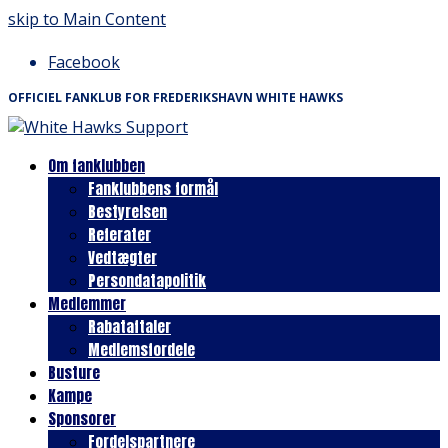
skip to Main Content
Facebook
OFFICIEL FANKLUB FOR FREDERIKSHAVN WHITE HAWKS
Om fanklubben
Fanklubbens formål
Bestyrelsen
Referater
Vedtægter
Persondatapolitik
Medlemmer
Rabataftaler
Medlemsfordele
Busture
Kampe
Sponsorer
Fordelspartnere