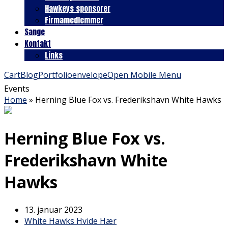
Hawkeys sponsorer
Firmamedlemmer
Sange
Kontakt
Links
Cart
Blog
Portfolio
envelope
Open Mobile Menu
Events
Home
»
Herning Blue Fox vs. Frederikshavn White Hawks
Herning Blue Fox vs.
Frederikshavn White
Hawks
13. januar 2023
White Hawks Hvide Hær