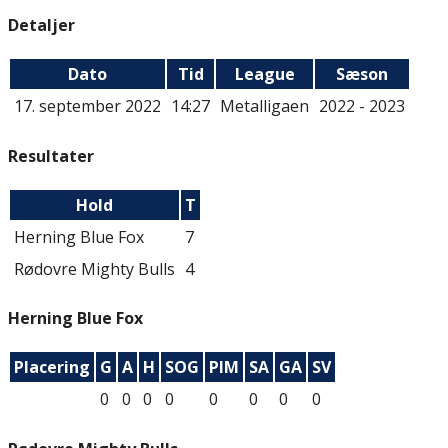
Detaljer
Dato
Tid
League
Sæson
17. september 2022
14:27
Metalligaen
2022 - 2023
Resultater
Hold
T
Herning Blue Fox
7
Rødovre Mighty Bulls
4
Herning Blue Fox
Placering
G
A
H
SOG
PIM
SA
GA
SV
0
0
0
0
0
0
0
0