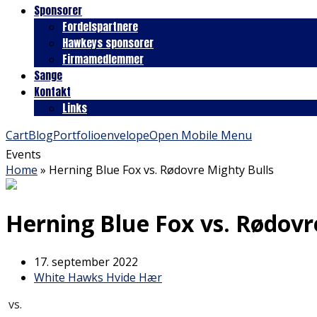
Sponsorer
Fordelspartnere
Hawkeys sponsorer
Firmamedlemmer
Sange
Kontakt
Links
Cart
Blog
Portfolio
envelope
Open Mobile Menu
Events
Home
»
Herning Blue Fox vs. Rødovre Mighty Bulls
Herning Blue Fox vs. Rødovr
17. september 2022
White Hawks Hvide Hær
vs.