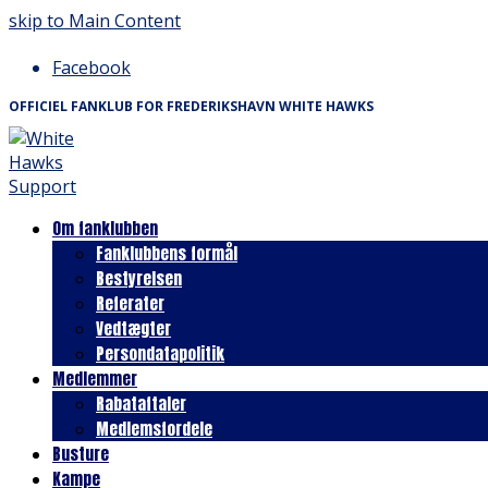
skip to Main Content
Facebook
OFFICIEL FANKLUB FOR FREDERIKSHAVN WHITE HAWKS
Om fanklubben
Fanklubbens formål
Bestyrelsen
Referater
Vedtægter
Persondatapolitik
Medlemmer
Rabataftaler
Medlemsfordele
Busture
Kampe