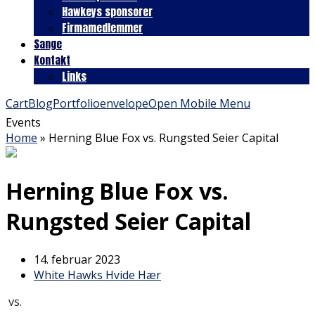
Hawkeys sponsorer
Firmamedlemmer
Sange
Kontakt
Links
Cart
Blog
Portfolio
envelope
Open Mobile Menu
Events
Home
»
Herning Blue Fox vs. Rungsted Seier Capital
Herning Blue Fox vs.
Rungsted Seier Capital
14. februar 2023
White Hawks Hvide Hær
vs.