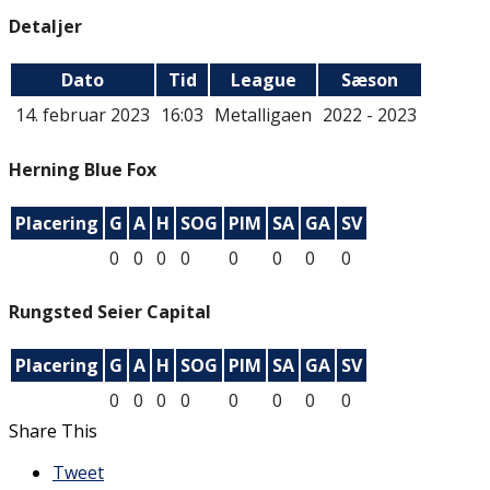
Detaljer
Dato
Tid
League
Sæson
14. februar 2023
16:03
Metalligaen
2022 - 2023
Herning Blue Fox
Placering
G
A
H
SOG
PIM
SA
GA
SV
0
0
0
0
0
0
0
0
Rungsted Seier Capital
Placering
G
A
H
SOG
PIM
SA
GA
SV
0
0
0
0
0
0
0
0
Share This
Tweet