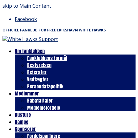
skip to Main Content
Facebook
OFFICIEL FANKLUB FOR FREDERIKSHAVN WHITE HAWKS
Om fanklubben
Fanklubbens formål
Bestyrelsen
Referater
Vedtægter
Persondatapolitik
Medlemmer
Rabataftaler
Medlemsfordele
Busture
Kampe
Sponsorer
Fordelspartnere