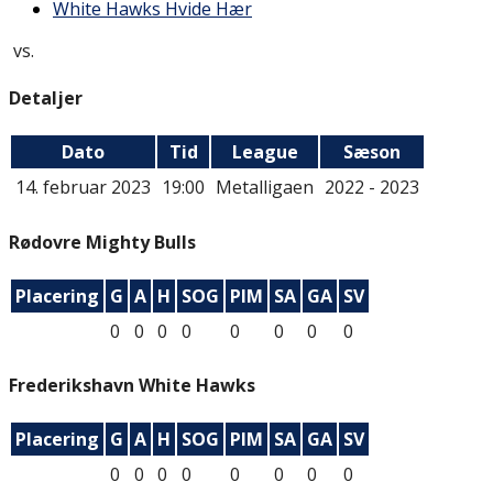
White Hawks Hvide Hær
vs.
Detaljer
Dato
Tid
League
Sæson
14. februar 2023
19:00
Metalligaen
2022 - 2023
Rødovre Mighty Bulls
Placering
G
A
H
SOG
PIM
SA
GA
SV
0
0
0
0
0
0
0
0
Frederikshavn White Hawks
Placering
G
A
H
SOG
PIM
SA
GA
SV
0
0
0
0
0
0
0
0