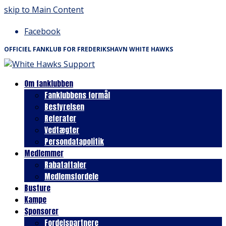
skip to Main Content
Facebook
OFFICIEL FANKLUB FOR FREDERIKSHAVN WHITE HAWKS
Om fanklubben
Fanklubbens formål
Bestyrelsen
Referater
Vedtægter
Persondatapolitik
Medlemmer
Rabataftaler
Medlemsfordele
Busture
Kampe
Sponsorer
Fordelspartnere