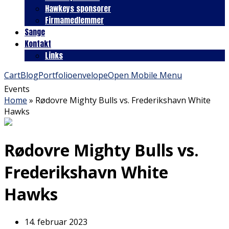
Hawkeys sponsorer
Firmamedlemmer
Sange
Kontakt
Links
Cart
Blog
Portfolio
envelope
Open Mobile Menu
Events
Home
»
Rødovre Mighty Bulls vs. Frederikshavn White
Hawks
Rødovre Mighty Bulls vs.
Frederikshavn White
Hawks
14. februar 2023