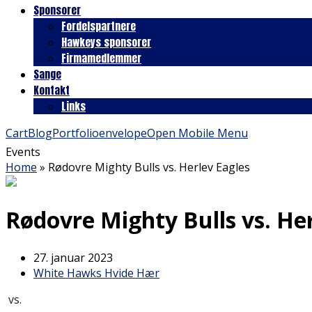
Sponsorer
Fordelspartnere
Hawkeys sponsorer
Firmamedlemmer
Sange
Kontakt
Links
Cart
Blog
Portfolio
envelope
Open Mobile Menu
Events
Home
»
Rødovre Mighty Bulls vs. Herlev Eagles
Rødovre Mighty Bulls vs. Her
27. januar 2023
White Hawks Hvide Hær
vs.