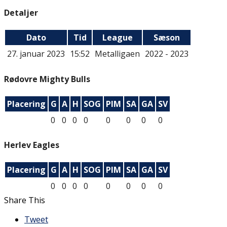
Detaljer
Dato
Tid
League
Sæson
27. januar 2023
15:52
Metalligaen
2022 - 2023
Rødovre Mighty Bulls
Placering
G
A
H
SOG
PIM
SA
GA
SV
0
0
0
0
0
0
0
0
Herlev Eagles
Placering
G
A
H
SOG
PIM
SA
GA
SV
0
0
0
0
0
0
0
0
Share This
Tweet