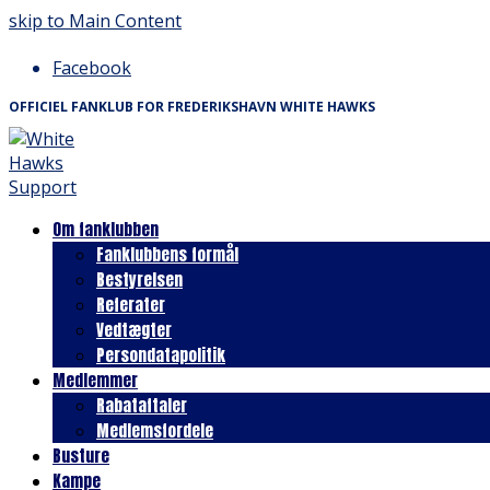
skip to Main Content
Facebook
OFFICIEL FANKLUB FOR FREDERIKSHAVN WHITE HAWKS
Om fanklubben
Fanklubbens formål
Bestyrelsen
Referater
Vedtægter
Persondatapolitik
Medlemmer
Rabataftaler
Medlemsfordele
Busture
Kampe