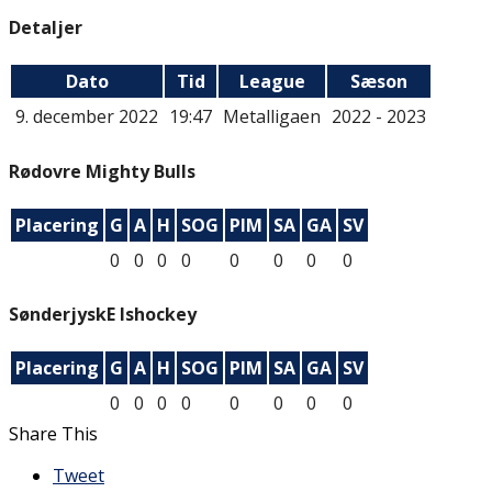
Detaljer
Dato
Tid
League
Sæson
9. december 2022
19:47
Metalligaen
2022 - 2023
Rødovre Mighty Bulls
Placering
G
A
H
SOG
PIM
SA
GA
SV
0
0
0
0
0
0
0
0
SønderjyskE Ishockey
Placering
G
A
H
SOG
PIM
SA
GA
SV
0
0
0
0
0
0
0
0
Share This
Tweet