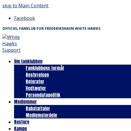
skip to Main Content
Facebook
OFFICIEL FANKLUB FOR FREDERIKSHAVN WHITE HAWKS
Om fanklubben
Fanklubbens formål
Bestyrelsen
Referater
Vedtægter
Persondatapolitik
Medlemmer
Rabataftaler
Medlemsfordele
Busture
Kampe