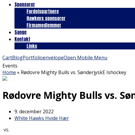
Sponsorer
Fordelspartnere
Hawkeys sponsorer
Firmamedlemmer
Sange
Kontakt
Links
Cart
Blog
Portfolio
envelope
Open Mobile Menu
Events
Home
»
Rødovre Mighty Bulls vs. SønderjyskE Ishockey
Rødovre Mighty Bulls vs. Sø
9. december 2022
White Hawks Hvide Hær
vs.