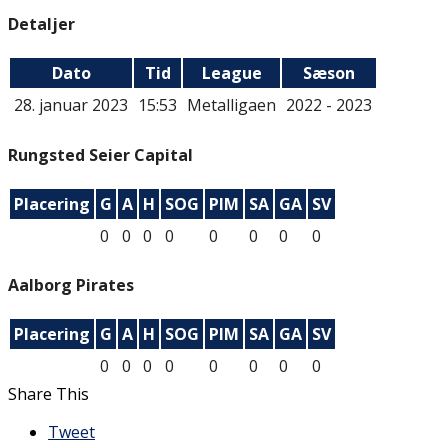
Detaljer
Dato
Tid
League
Sæson
28. januar 2023
15:53
Metalligaen
2022 - 2023
Rungsted Seier Capital
Placering
G
A
H
SOG
PIM
SA
GA
SV
0
0
0
0
0
0
0
0
Aalborg Pirates
Placering
G
A
H
SOG
PIM
SA
GA
SV
0
0
0
0
0
0
0
0
Share This
Tweet