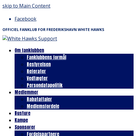
skip to Main Content
Facebook
OFFICIEL FANKLUB FOR FREDERIKSHAVN WHITE HAWKS
Om fanklubben
Fanklubbens formål
Bestyrelsen
Referater
Vedtægter
Persondatapolitik
Medlemmer
Rabataftaler
Medlemsfordele
Busture
Kampe
Sponsorer
Fordelspartnere