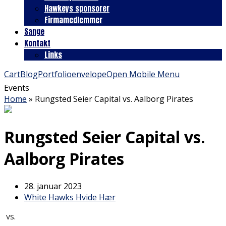
Hawkeys sponsorer
Firmamedlemmer
Sange
Kontakt
Links
Cart
Blog
Portfolio
envelope
Open Mobile Menu
Events
Home
»
Rungsted Seier Capital vs. Aalborg Pirates
Rungsted Seier Capital vs.
Aalborg Pirates
28. januar 2023
White Hawks Hvide Hær
vs.