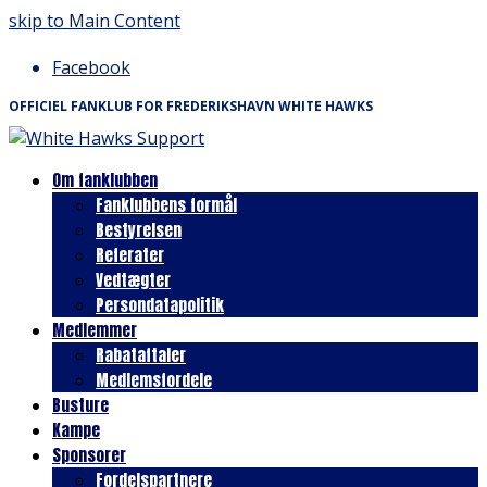
skip to Main Content
Facebook
OFFICIEL FANKLUB FOR FREDERIKSHAVN WHITE HAWKS
Om fanklubben
Fanklubbens formål
Bestyrelsen
Referater
Vedtægter
Persondatapolitik
Medlemmer
Rabataftaler
Medlemsfordele
Busture
Kampe
Sponsorer
Fordelspartnere