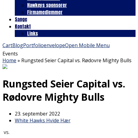
Hawkeys sponsorer
Firmamedlemmer
Sange
Kontakt
Links
Cart
Blog
Portfolio
envelope
Open Mobile Menu
Events
Home
»
Rungsted Seier Capital vs. Rødovre Mighty Bulls
Rungsted Seier Capital vs.
Rødovre Mighty Bulls
23. september 2022
White Hawks Hvide Hær
vs.