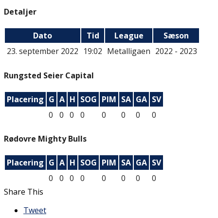
Detaljer
Dato
Tid
League
Sæson
23. september 2022
19:02
Metalligaen
2022 - 2023
Rungsted Seier Capital
Placering
G
A
H
SOG
PIM
SA
GA
SV
0
0
0
0
0
0
0
0
Rødovre Mighty Bulls
Placering
G
A
H
SOG
PIM
SA
GA
SV
0
0
0
0
0
0
0
0
Share This
Tweet