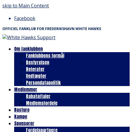
skip to Main Content
Facebook
OFFICIEL FANKLUB FOR FREDERIKSHAVN WHITE HAWKS
Om fanklubben
Fanklubbens formål
Bestyrelsen
Referater
Vedtægter
Persondatapolitik
Medlemmer
Rabataftaler
Medlemsfordele
Busture
Kampe
Sponsorer
Fordelspartnere