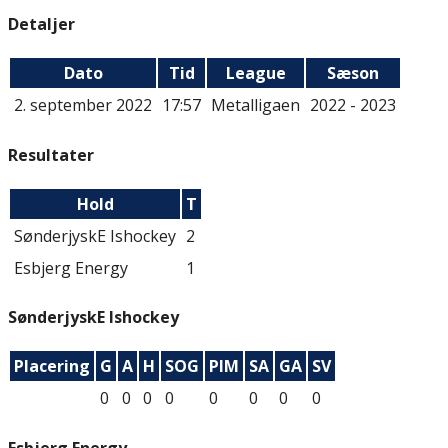
Detaljer
Dato
Tid
League
Sæson
2. september 2022
17:57
Metalligaen
2022 - 2023
Resultater
Hold
T
SønderjyskE Ishockey
2
Esbjerg Energy
1
SønderjyskE Ishockey
Placering
G
A
H
SOG
PIM
SA
GA
SV
0
0
0
0
0
0
0
0
Esbjerg Energy