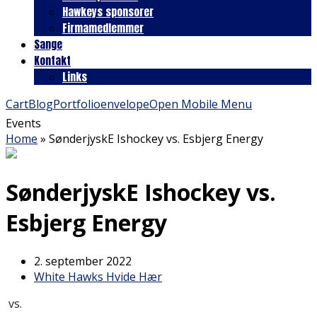
Hawkeys sponsorer
Firmamedlemmer
Sange
Kontakt
Links
Cart
Blog
Portfolio
envelope
Open Mobile Menu
Events
Home
»
SønderjyskE Ishockey vs. Esbjerg Energy
SønderjyskE Ishockey vs.
Esbjerg Energy
2. september 2022
White Hawks Hvide Hær
vs.