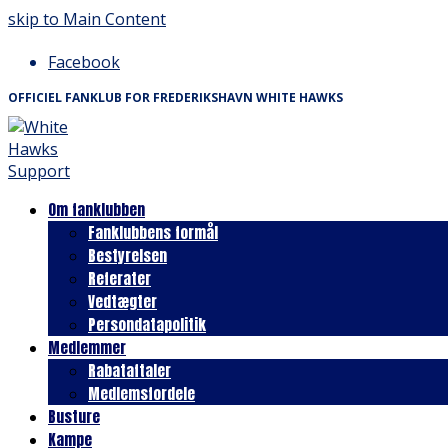
skip to Main Content
Facebook
OFFICIEL FANKLUB FOR FREDERIKSHAVN WHITE HAWKS
Om fanklubben
Fanklubbens formål
Bestyrelsen
Referater
Vedtægter
Persondatapolitik
Medlemmer
Rabataftaler
Medlemsfordele
Busture
Kampe