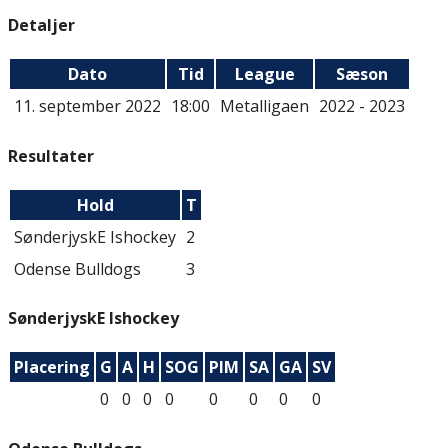
Detaljer
Dato
Tid
League
Sæson
11. september 2022
18:00
Metalligaen
2022 - 2023
Resultater
Hold
T
SønderjyskE Ishockey
2
Odense Bulldogs
3
SønderjyskE Ishockey
Placering
G
A
H
SOG
PIM
SA
GA
SV
0
0
0
0
0
0
0
0