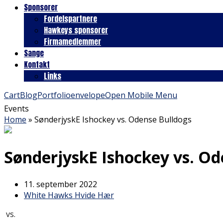
Sponsorer
Fordelspartnere
Hawkeys sponsorer
Firmamedlemmer
Sange
Kontakt
Links
Cart
Blog
Portfolio
envelope
Open Mobile Menu
Events
Home
»
SønderjyskE Ishockey vs. Odense Bulldogs
SønderjyskE Ishockey vs. Od
11. september 2022
White Hawks Hvide Hær
vs.