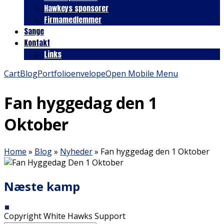
Hawkeys sponsorer
Firmamedlemmer
Sange
Kontakt
Links
Cart
Blog
Portfolio
envelope
Open Mobile Menu
Fan hyggedag den 1
Oktober
Home
»
Blog
»
Nyheder
»
Fan hyggedag den 1 Oktober
Næste kamp
Copyright White Hawks Support