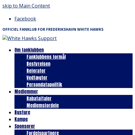
skip to Main Content
Facebook
OFFICIEL FANKLUB FOR FREDERIKSHAVN WHITE HAWKS
Om fanklubben
Fanklubbens formål
Bestyrelsen
Referater
Vedtægter
Persondatapolitik
Medlemmer
Rabataftaler
Medlemsfordele
Busture
Kampe
Sponsorer
Fordelspartnere