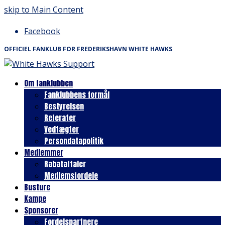
skip to Main Content
Facebook
OFFICIEL FANKLUB FOR FREDERIKSHAVN WHITE HAWKS
Om fanklubben
Fanklubbens formål
Bestyrelsen
Referater
Vedtægter
Persondatapolitik
Medlemmer
Rabataftaler
Medlemsfordele
Busture
Kampe
Sponsorer
Fordelspartnere