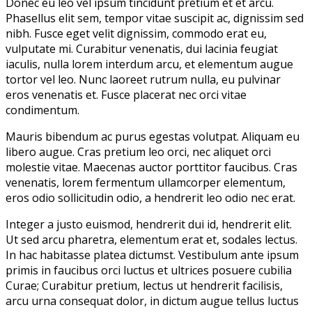
Donec eu leo vel ipsum tincidunt pretium et et arcu.
Phasellus elit sem, tempor vitae suscipit ac, dignissim sed
nibh. Fusce eget velit dignissim, commodo erat eu,
vulputate mi. Curabitur venenatis, dui lacinia feugiat
iaculis, nulla lorem interdum arcu, et elementum augue
tortor vel leo. Nunc laoreet rutrum nulla, eu pulvinar
eros venenatis et. Fusce placerat nec orci vitae
condimentum.
Mauris bibendum ac purus egestas volutpat. Aliquam eu
libero augue. Cras pretium leo orci, nec aliquet orci
molestie vitae. Maecenas auctor porttitor faucibus. Cras
venenatis, lorem fermentum ullamcorper elementum,
eros odio sollicitudin odio, a hendrerit leo odio nec erat.
Integer a justo euismod, hendrerit dui id, hendrerit elit.
Ut sed arcu pharetra, elementum erat et, sodales lectus.
In hac habitasse platea dictumst. Vestibulum ante ipsum
primis in faucibus orci luctus et ultrices posuere cubilia
Curae; Curabitur pretium, lectus ut hendrerit facilisis,
arcu urna consequat dolor, in dictum augue tellus luctus