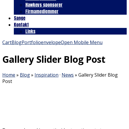
Hawkeys sponsorer
Firmamedlemmer
Sange
Kontakt
Links
Cart
Blog
Portfolio
envelope
Open Mobile Menu
Gallery Slider Blog Post
Home
»
Blog
»
Inspiration
·
News
»
Gallery Slider Blog
Post