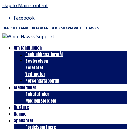
skip to Main Content
Facebook
OFFICIEL FANKLUB FOR FREDERIKSHAVN WHITE HAWKS
Om fanklubben
Fanklubbens formål
Bestyrelsen
Referater
Vedtægter
Persondatapolitik
Medlemmer
Rabataftaler
Medlemsfordele
Busture
Kampe
Sponsorer
Fordelspartnere