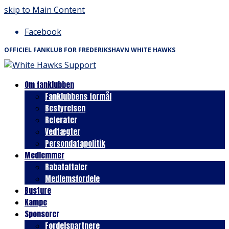
skip to Main Content
Facebook
OFFICIEL FANKLUB FOR FREDERIKSHAVN WHITE HAWKS
Om fanklubben
Fanklubbens formål
Bestyrelsen
Referater
Vedtægter
Persondatapolitik
Medlemmer
Rabataftaler
Medlemsfordele
Busture
Kampe
Sponsorer
Fordelspartnere