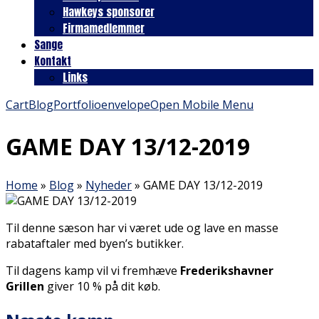
Hawkeys sponsorer
Firmamedlemmer
Sange
Kontakt
Links
Cart
Blog
Portfolio
envelope
Open Mobile Menu
GAME DAY 13/12-2019
Home
»
Blog
»
Nyheder
»
GAME DAY 13/12-2019
Til denne sæson har vi været ude og lave en masse
rabataftaler med byen’s butikker.
Til dagens kamp vil vi fremhæve
Frederikshavner
Grillen
giver 10 % på dit køb.