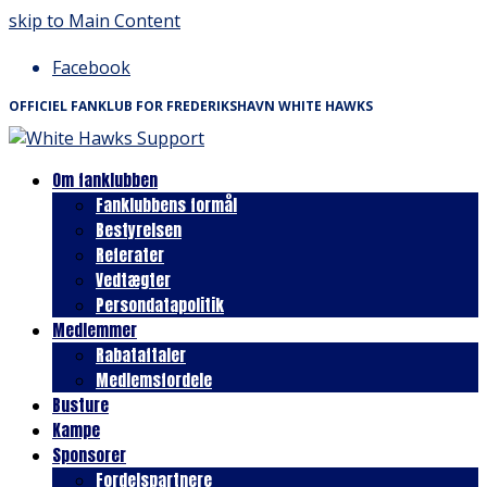
skip to Main Content
Facebook
OFFICIEL FANKLUB FOR FREDERIKSHAVN WHITE HAWKS
Om fanklubben
Fanklubbens formål
Bestyrelsen
Referater
Vedtægter
Persondatapolitik
Medlemmer
Rabataftaler
Medlemsfordele
Busture
Kampe
Sponsorer
Fordelspartnere