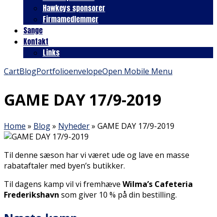
Hawkeys sponsorer
Firmamedlemmer
Sange
Kontakt
Links
Cart
Blog
Portfolio
envelope
Open Mobile Menu
GAME DAY 17/9-2019
Home
»
Blog
»
Nyheder
»
GAME DAY 17/9-2019
Til denne sæson har vi været ude og lave en masse
rabataftaler med byen’s butikker.
Til dagens kamp vil vi fremhæve
Wilma’s Cafeteria
Frederikshavn
som giver 10 % på din bestilling.