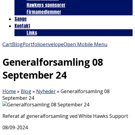
Hawkeys sponsorer
Firmamedlemmer
Sange
Kontakt
Links
Cart
Blog
Portfolio
envelope
Open Mobile Menu
Generalforsamling 08
September 24
Home
»
Blog
»
Nyheder
»
Generalforsamling 08
September 24
Referat af generalforsamling ved White Hawks Support
08/09-2024