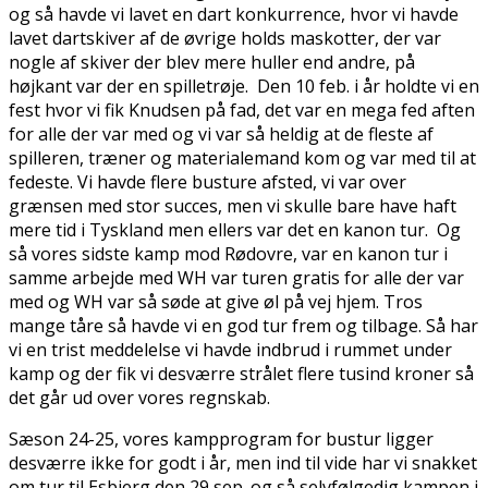
og så havde vi lavet en dart konkurrence, hvor vi havde
lavet dartskiver af de øvrige holds maskotter, der var
nogle af skiver der blev mere huller end andre, på
højkant var der en spilletrøje. Den 10 feb. i år holdte vi en
fest hvor vi fik Knudsen på fad, det var en mega fed aften
for alle der var med og vi var så heldig at de fleste af
spilleren, træner og materialemand kom og var med til at
fedeste. Vi havde flere busture afsted, vi var over
grænsen med stor succes, men vi skulle bare have haft
mere tid i Tyskland men ellers var det en kanon tur. Og
så vores sidste kamp mod Rødovre, var en kanon tur i
samme arbejde med WH var turen gratis for alle der var
med og WH var så søde at give øl på vej hjem. Tros
mange tåre så havde vi en god tur frem og tilbage. Så har
vi en trist meddelelse vi havde indbrud i rummet under
kamp og der fik vi desværre strålet flere tusind kroner så
det går ud over vores regnskab.
Sæson 24-25, vores kampprogram for bustur ligger
desværre ikke for godt i år, men ind til vide har vi snakket
om tur til Esbjerg den 29 sep. og så selvfølgedig kampen i