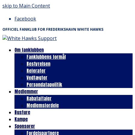
skip to Main Content
Facebook
OFFICIEL FANKLUB FOR FREDERIKSHAVN WHITE HAWKS
Om fanklubben
Fanklubbens formål
Bestyrelsen
Referater
Vedtægter
Persondatapolitik
Medlemmer
Rabataftaler
Medlemsfordele
Busture
Kampe
Sponsorer
Fordelspartnere