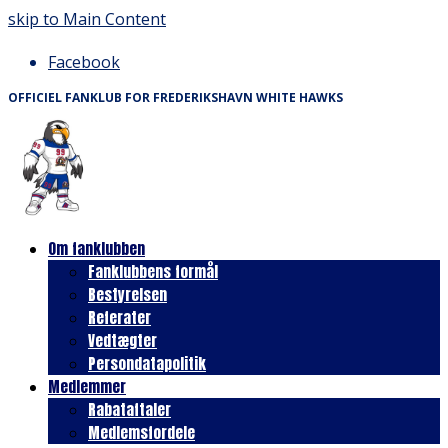
skip to Main Content
Facebook
OFFICIEL FANKLUB FOR FREDERIKSHAVN WHITE HAWKS
Om fanklubben
Fanklubbens formål
Bestyrelsen
Referater
Vedtægter
Persondatapolitik
Medlemmer
Rabataftaler
Medlemsfordele