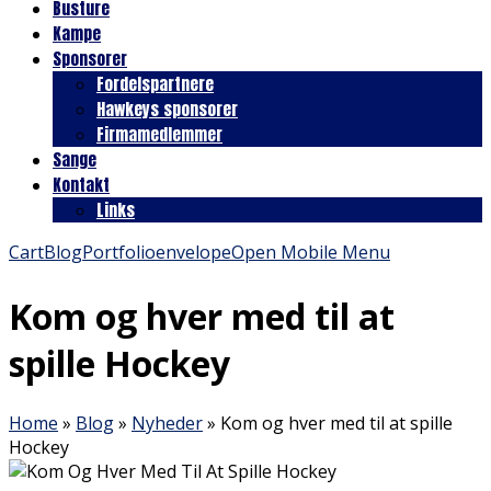
Busture
Kampe
Sponsorer
Fordelspartnere
Hawkeys sponsorer
Firmamedlemmer
Sange
Kontakt
Links
Cart
Blog
Portfolio
envelope
Open Mobile Menu
Kom og hver med til at
spille Hockey
Home
»
Blog
»
Nyheder
»
Kom og hver med til at spille
Hockey