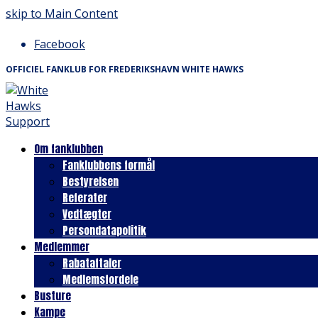
skip to Main Content
Facebook
OFFICIEL FANKLUB FOR FREDERIKSHAVN WHITE HAWKS
Om fanklubben
Fanklubbens formål
Bestyrelsen
Referater
Vedtægter
Persondatapolitik
Medlemmer
Rabataftaler
Medlemsfordele
Busture
Kampe