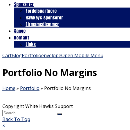
Sponsorer
Fordelspartnere
Hawkeys sponsorer
Firmamedlemmer
Sange
Kontakt
Links
Cart
Blog
Portfolio
envelope
Open Mobile Menu
Portfolio No Margins
Home
»
Portfolio
»
Portfolio No Margins
Copyright White Hawks Support
Back To Top
×