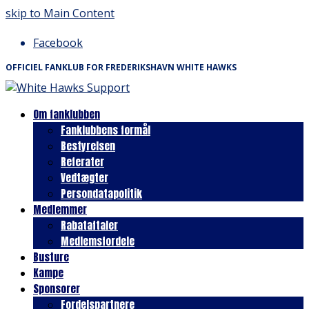
skip to Main Content
Facebook
OFFICIEL FANKLUB FOR FREDERIKSHAVN WHITE HAWKS
Om fanklubben
Fanklubbens formål
Bestyrelsen
Referater
Vedtægter
Persondatapolitik
Medlemmer
Rabataftaler
Medlemsfordele
Busture
Kampe
Sponsorer
Fordelspartnere