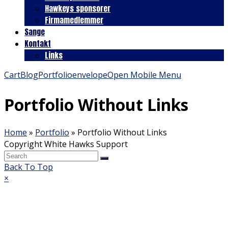
Hawkeys sponsorer
Firmamedlemmer
Sange
Kontakt
Links
Cart
Blog
Portfolio
envelope
Open Mobile Menu
Portfolio Without Links
Home
»
Portfolio
»
Portfolio Without Links
Copyright White Hawks Support
Back To Top
×