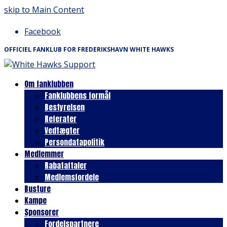
skip to Main Content
Facebook
OFFICIEL FANKLUB FOR FREDERIKSHAVN WHITE HAWKS
Om fanklubben
Fanklubbens formål
Bestyrelsen
Referater
Vedtægter
Persondatapolitik
Medlemmer
Rabataftaler
Medlemsfordele
Busture
Kampe
Sponsorer
Fordelspartnere