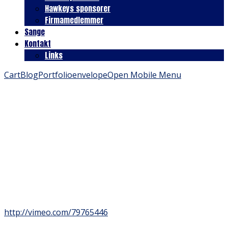
Hawkeys sponsorer
Firmamedlemmer
Sange
Kontakt
Links
Cart
Blog
Portfolio
envelope
Open Mobile Menu
http://vimeo.com/79765446