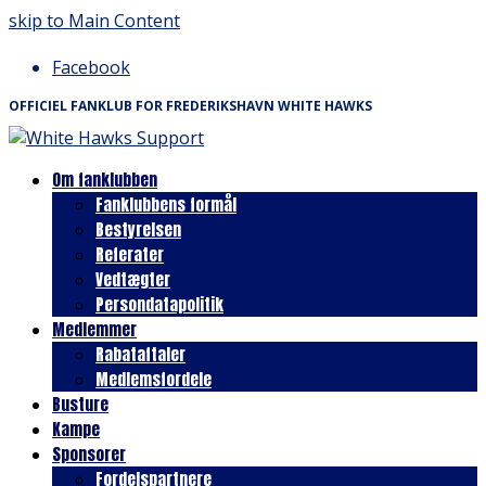
skip to Main Content
Facebook
OFFICIEL FANKLUB FOR FREDERIKSHAVN WHITE HAWKS
Om fanklubben
Fanklubbens formål
Bestyrelsen
Referater
Vedtægter
Persondatapolitik
Medlemmer
Rabataftaler
Medlemsfordele
Busture
Kampe
Sponsorer
Fordelspartnere