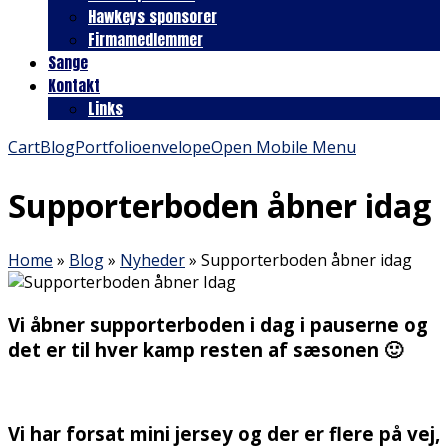
Hawkeys sponsorer
Firmamedlemmer
Sange
Kontakt
Links
Cart
Blog
Portfolio
envelope
Open Mobile Menu
Supporterboden åbner idag
Home
»
Blog
»
Nyheder
»
Supporterboden åbner idag
Vi åbner supporterboden i dag i pauserne og
det er til hver kamp resten af sæsonen 🙂
Vi har forsat mini jersey og der er flere på vej,