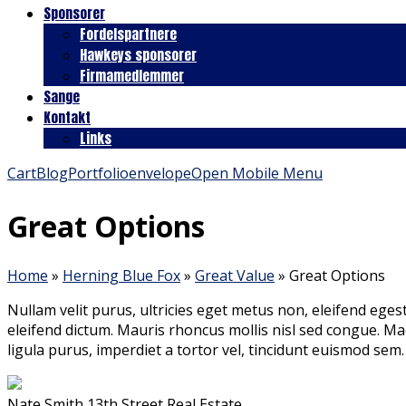
Sponsorer
Fordelspartnere
Hawkeys sponsorer
Firmamedlemmer
Sange
Kontakt
Links
Cart
Blog
Portfolio
envelope
Open Mobile Menu
Great Options
Home
»
Herning Blue Fox
»
Great Value
»
Great Options
Nullam velit purus, ultricies eget metus non, eleifend ege
eleifend dictum. Mauris rhoncus mollis nisl sed congue. Mae
ligula purus, imperdiet a tortor vel, tincidunt euismod sem.
Nate Smith
13th Street Real Estate