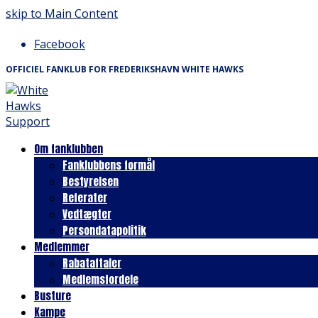
skip to Main Content
Facebook
OFFICIEL FANKLUB FOR FREDERIKSHAVN WHITE HAWKS
Om fanklubben
Fanklubbens formål
Bestyrelsen
Referater
Vedtægter
Persondatapolitik
Medlemmer
Rabataftaler
Medlemsfordele
Busture
Kampe