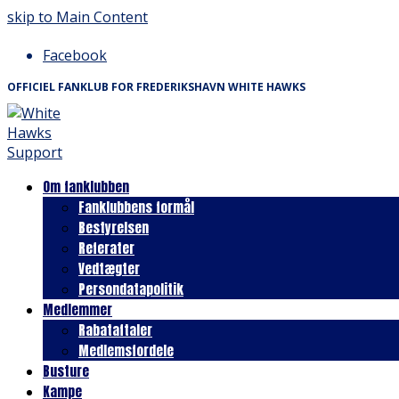
skip to Main Content
Facebook
OFFICIEL FANKLUB FOR FREDERIKSHAVN WHITE HAWKS
Om fanklubben
Fanklubbens formål
Bestyrelsen
Referater
Vedtægter
Persondatapolitik
Medlemmer
Rabataftaler
Medlemsfordele
Busture
Kampe