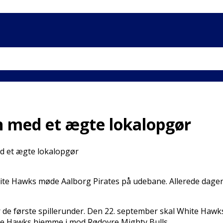
 med et ægte lokalopgør
 et ægte lokalopgør
hite Hawks møde Aalborg Pirates på udebane. Allerede dagen
or de første spillerunder. Den 22. september skal White Hawk
te Hawks hjemme i mod Rødovre Mighty Bulls.