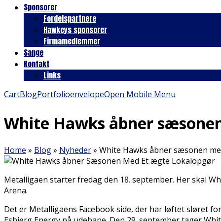
Sponsorer
Fordelspartnere
Hawkeys sponsorer
Firmamedlemmer
Sange
Kontakt
Links
Cart
Blog
Portfolio
envelope
Open Mobile Menu
White Hawks åbner sæsonen
Home
»
Blog
»
Nyheder
»
White Hawks åbner sæsonen med
Metalligaen starter fredag den 18. september. Her skal W
Arena.
Det er Metalligaens Facebook side, der har løftet sløret f
Esbjerg Energy på udebane. Den 29. september tager Whi