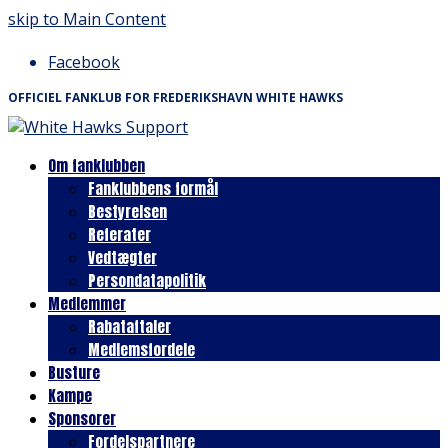
skip to Main Content
Facebook
OFFICIEL FANKLUB FOR FREDERIKSHAVN WHITE HAWKS
Om fanklubben
Fanklubbens formål
Bestyrelsen
Referater
Vedtægter
Persondatapolitik
Medlemmer
Rabataftaler
Medlemsfordele
Busture
Kampe
Sponsorer
Fordelspartnere