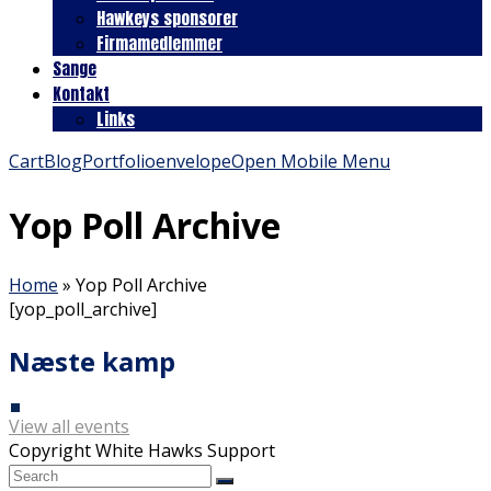
Hawkeys sponsorer
Firmamedlemmer
Sange
Kontakt
Links
Cart
Blog
Portfolio
envelope
Open Mobile Menu
Yop Poll Archive
Home
»
Yop Poll Archive
[yop_poll_archive]
Næste kamp
View all events
Copyright White Hawks Support