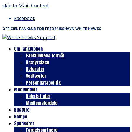
skip to Main Content
Facebook
OFFICIEL FANKLUB FOR FREDERIKSHAVN WHITE HAWKS
Om fanklubben
Fanklubbens formål
Bestyrelsen
Referater
Vedtægter
Persondatapolitik
Medlemmer
Rabataftaler
Medlemsfordele
Busture
Kampe
Sponsorer
Fordelspartnere