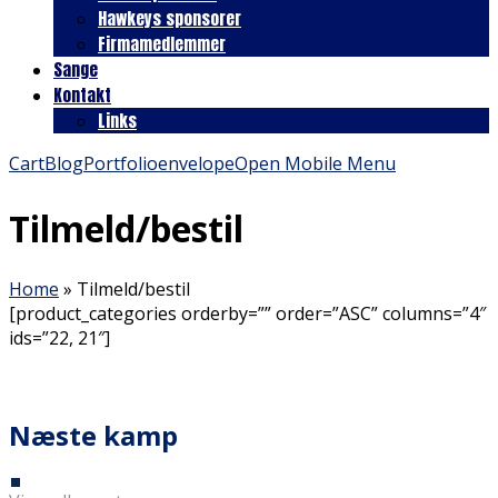
Hawkeys sponsorer
Firmamedlemmer
Sange
Kontakt
Links
Cart
Blog
Portfolio
envelope
Open Mobile Menu
Tilmeld/bestil
Home
»
Tilmeld/bestil
[product_categories orderby=”” order=”ASC” columns=”4″
ids=”22, 21″]
Næste kamp