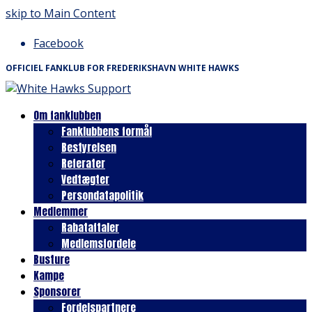
skip to Main Content
Facebook
OFFICIEL FANKLUB FOR FREDERIKSHAVN WHITE HAWKS
Om fanklubben
Fanklubbens formål
Bestyrelsen
Referater
Vedtægter
Persondatapolitik
Medlemmer
Rabataftaler
Medlemsfordele
Busture
Kampe
Sponsorer
Fordelspartnere